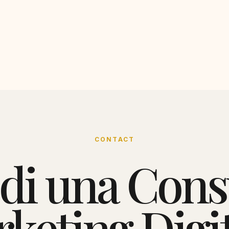
CONTACT
edi una Cons
keting Digit