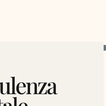
Lets' talk
ulenza
ale.