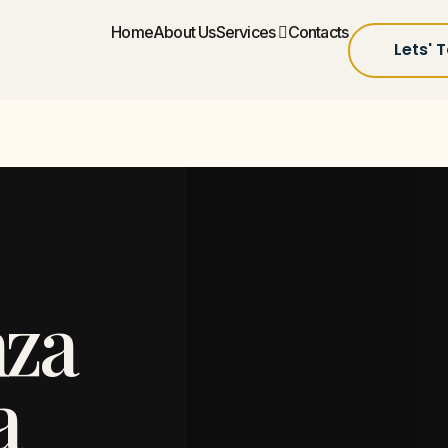
Home
About Us
Services
Contacts
Lets' T
za
a