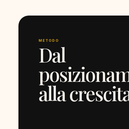
METODO
Dal
posiziona
alla crescita