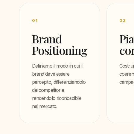
01
02
Brand
Pia
Positioning
co
Definiamo il modo in cui il
Costrui
brand deve essere
coerent
percepito, differenziandolo
campagn
dai competitor e
rendendolo riconoscibile
nel mercato.