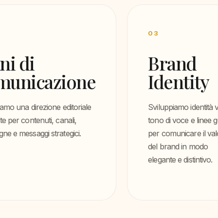
03
ni di
Brand
municazione
Identity
amo una direzione editoriale
Sviluppiamo identità v
e per contenuti, canali,
tono di voce e linee g
e e messaggi strategici.
per comunicare il va
del brand in modo
elegante e distintivo.