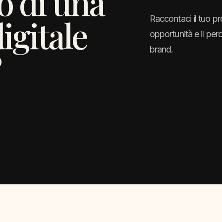
o di una
igitale
Raccontaci il tuo pr
opportunità e il perc
brand.
?