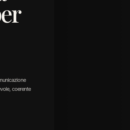
per
omunicazione
evole, coerente