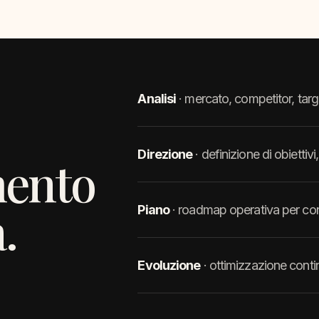
Analisi
· mercato, competitor, targe
Direzione
· definizione di obietti
mento
.
Piano
· roadmap operativa per conte
Evoluzione
· ottimizzazione continu