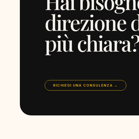
Hai bisogn
direzione d
più chiara
RICHIEDI UNA CONSULENZA →